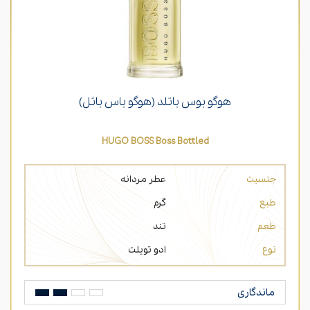
هوگو بوس باتلد (هوگو باس باتل)
HUGO BOSS Boss Bottled
جنسیت
عطر مردانه
طبع
گرم
طعم
تند
نوع
ادو تویلت
ماندگاری