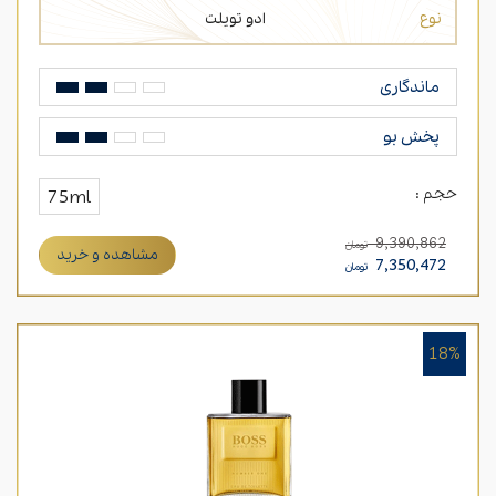
نوع
ادو تویلت
ماندگاری
پخش بو
حجم :
75ml
9,390,862
تومان
مشاهده و خرید
7,350,472
تومان
18%