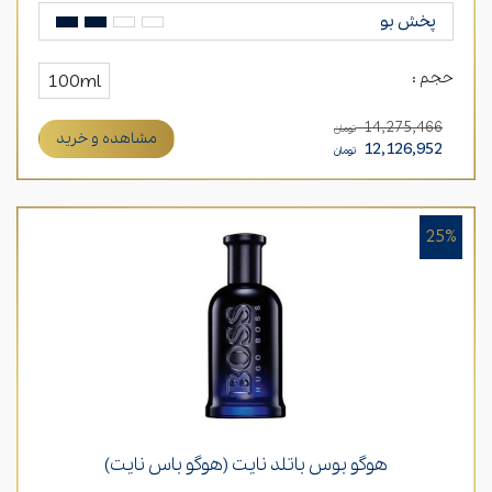
پخش بو
حجم :
100ml
14,275,466
تومان
مشاهده و خرید
12,126,952
تومان
25%
هوگو بوس باتلد نایت (هوگو باس نایت)