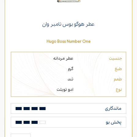
عطر هوگو بوس نامبر وان
Hugo Boss Number One
جنسیت
عطر مردانه
طبع
گرم
طعم
تند
نوع
ادو تویلت
ماندگاری
پخش بو