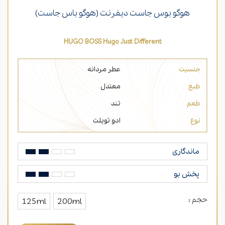
هوگو بوس جاست دیفرنت (هوگو باس جاست)
HUGO BOSS Hugo Just Different
جنسیت
عطر مردانه
طبع
معتدل
طعم
تند
نوع
ادو تویلت
ماندگاری
پخش بو
حجم :
125ml
200ml