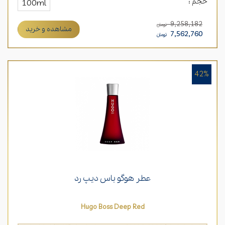
حجم :
100ml
9,258,182
تومان
مشاهده و خرید
7,562,760
تومان
42%
عطر هوگو باس دیپ رد
Hugo Boss Deep Red