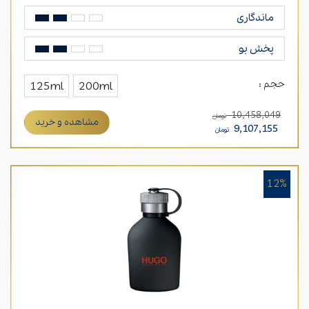
ماندگاری
پخش بو
حجم :
125ml
200ml
10,458,049
تومان
مشاهده و خرید
9,107,155
تومان
12%