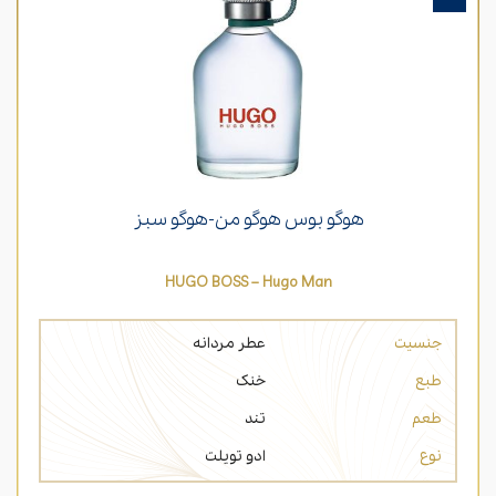
هوگو بوس هوگو من-هوگو سبز
HUGO BOSS – Hugo Man
جنسیت
عطر مردانه
طبع
خنک
طعم
تند
نوع
ادو تویلت