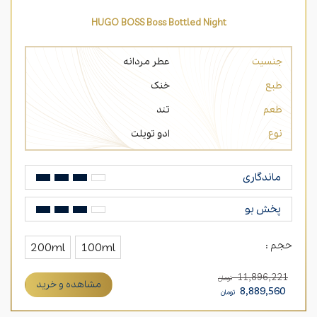
HUGO BOSS Boss Bottled Night
جنسیت
عطر مردانه
طبع
خنک
طعم
تند
نوع
ادو تویلت
ماندگاری
پخش بو
حجم :
200ml
100ml
11,896,221
تومان
مشاهده و خرید
8,889,560
تومان