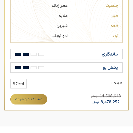
جنسیت
عطر زنانه
طبع
ملایم
طعم
شیرین
نوع
ادو تویلت
ماندگاری
پخش بو
حجم :
90ml
14,508,648
تومان
مشاهده و خرید
8,478,252
تومان