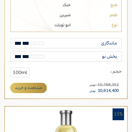
طبع
خنک
طعم
شیرین
نوع
ادو تویلت
ماندگاری
پخش بو
حجم :
100ml
15,769,352
تومان
مشاهده و خرید
10,614,400
تومان
15%