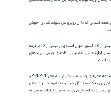
Korlof بود. افسانه می گوید که این سنگ برای همه کسانی که با آن روبرو می شوند شادی، خوش
این خانه تجارت خود را به عنوان یک بوتیک کوچک آغاز کرد و امروز یک برند جهانی با بیش از 50 بوتیک Korloff پاریس در بیش از 58 کشور جهان است و در بیش از 500 خرده
فیت و لوکس، ساعت‌های سوئیسی، لوازم جانبی، مد لباس، کالاهای چرمی، فریم‌های
فته است.
اولین عطر این خانه به سادگی Korloff نام داشت، یک رایحه گلی-میوه ای که در سال 1996 معرفی شد. در سال 2008، خانه مجموعه عطرهای جدید متشکل از سه عطر Kn°I، Kn°II و
ایجاد می کنم. با طراحی روی یک دسته گل خیالی، سه ادویلت برای خانم
کورلوف به افتخار بزرگ‌ترین الماس سیاه در جهان ساخته‌ام که طبق افسانه‌ها برای کسی که آن را در دست دارد شادی، شانس و سعادت به ارمغان می‌آورد. در سال 2010، مجموعه