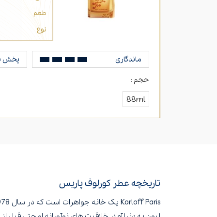
طعم
نوع
ماندگاری
پخش ب
حجم :
ن
88ml
تاریخچه عطر کورلوف پاریس
لیون به دنیا آمد. خلاقیت های نوآورانه او حتی قبل از