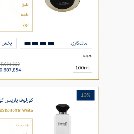
طبع
طعم
نوع
ماندگاری
پخش ب
حجم :
15,861,629
100ml
0,687,854
19%
کورلوف پاریس کور
RIS Korloff In White
جنسیت