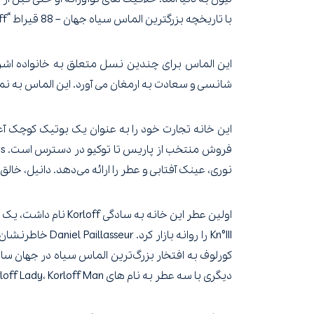
با تاریخچه بزرگترین الماس سیاه جهان – 88 قیراط “Black Korloff” دارد.
شانسی و سعادت به ارمغان می آورد. این الماس به نماد و روح شرکت Korloff Paris تبدیل شد. امضا
نوری، عینک آفتابی و عطر را ارائه می‌دهد. دانیل، خال
Kn°III را روان
دیگری با سه عطر به نام های Korloff Lady، Korloff Man و Korloff Noir عرضه شد.