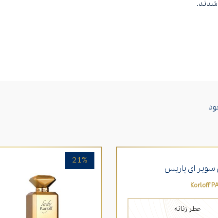
شدند.
عطر مناسب شب
عطر برای افراد سیگاری
ود
21%
 سویر ای پاریس
Korloff P
عطر زنانه