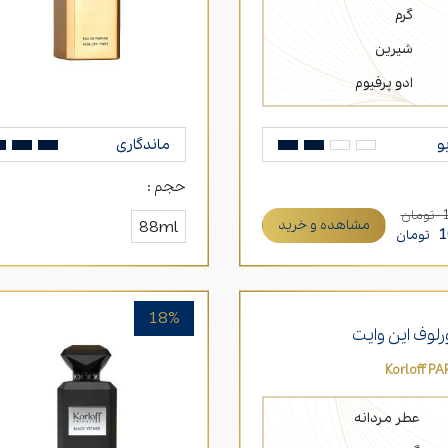
گرم
شیرین
ادو پرفیوم
و
ماندگاری
حجم :
تومان
مشاهده و خرید
88ml
1
تومان
18%
لوف این وایت
Korloff PA
عطر مردانه