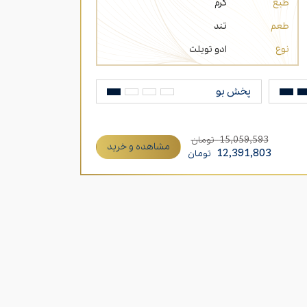
طبع
گرم
طعم
تند
نوع
ادو تویلت
پخش بو
15,059,593
تومان
مشاهده و خرید
12,391,803
تومان