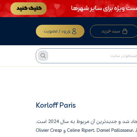
سبد خرید
ورود / عضویت
Korloff Paris
خانواده عطر Korloff Paris دارای 42 عطر است. اولین نسخه در سال 1996 ایجاد شد و جدیدترین آن مربوط به سال 2024 است.
عطرهای Korloff Paris با همکاری عطرسازان Celine Ripert، Daniel Paillasseur، Julien Rasquinet، Coralie Spicher و Olivier Cresp