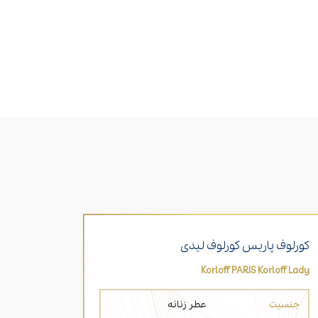
کورلوف پاریس کورلوف لیدی
Korloff PARIS Korloff Lady
جنسیت
عطر زنانه