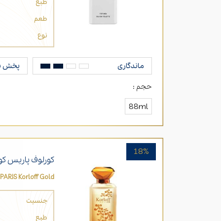
طبع
طعم
نوع
ماندگاری
پخش ب
حجم :
ن
88ml
18%
کورلوف پاریس کو
 PARIS Korloff Gold
جنسیت
طبع