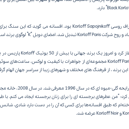
این الماس برای چندین نسل متعلق به خانواده اشراف روسی f Sapojnikoff
ی دوبل “K” لوگوی برند است.
فروش منتخب از پاریس تا توکیو در دسترس است. Korloff Paris مجموعه‌ای از جواهرات با کی
ق این برند ، از فرهنگ های مختلف و شهرهای زیبا از سراسر جهان الهام گر
ه بازار کرد. Daniel Paillasseur خاطرنشان کرد: “من عطرهای برجسته ای را برای زنان برجسته 