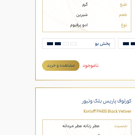
طبع
گرم
طعم
شیرین
نوع
ادو پرفیوم
پخش بو
ناموجود
مشاهده و خرید
کورلوف پاریس بلک وتیور
Korloff PARIS Black Vetiver
جنسیت
عطر زنانه
عطر مردانه