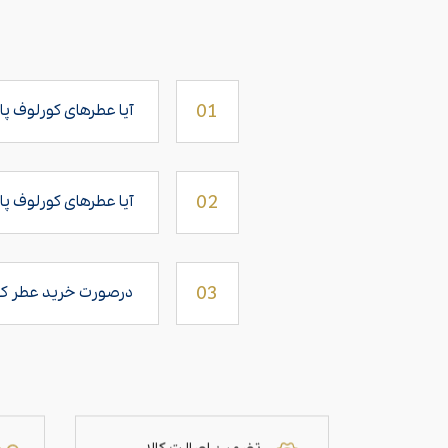
01
آیا عطرهای کورلوف پاریس (Korloff Paris) در فروشگاه ب
02
آیا عطرهای کورلوف پا
03
در‌صورت خرید عطر کو