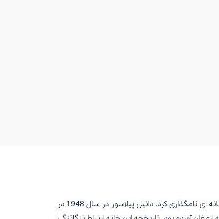
Korloff Paris یک خانه جواهرات است که در سال 1978 توسط Daniel Paillasseur تأسیس شد و نام آن را به نام الماس افسانه ای نامگذاری کرد. دانیل پیلاسور در سال 1948 در
ارمغان آورده بود. تاریخچه این خانه ارتباط تنگاتنگی