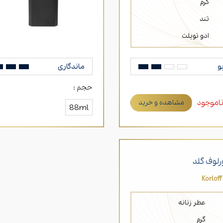
گرم
تند
ادو تویلت
و
ماندگاری
حجم :
اموجود
مشاهده و خرید
88ml
رلوف گلد
Korloff
عطر زنانه
گرم