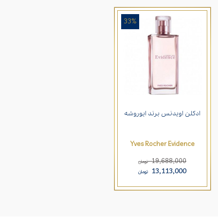
33%
ادکلن اویدنس برند ایوروشه
Yves Rocher Evidence
19,688,000
تومان
13,113,000
تومان