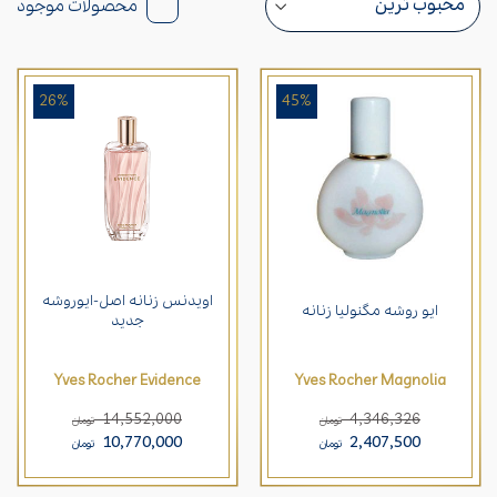
محصولات موجود
26%
45%
اویدنس زنانه اصل-ایوروشه
ایو روشه مگنولیا زنانه
جدید
Yves Rocher Evidence
Yves Rocher Magnolia
14,552,000
4,346,326
تومان
تومان
10,770,000
2,407,500
تومان
تومان