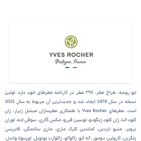
ایو روشه، طراح عطر، ۲۹۷ عطر در کارنامه عطرهای خود دارد. اولین
نسخه در سال 1976 ایجاد شد و جدیدترین آن مربوط به سال 2025
است. عطرهای Yves Rocher با همکاری عطرسازان میشل ژیرار، ژان
کلود النا، ژان کلود ژیگودو، لوسین فررو، مکس گااری، سوفی لابه، لوران
برویر، متیو ناردین، آماندین کلرک ماری، ماری سالامگن، فابریس
پلگرین، کارولین دومور، آنه آیو، ژاکوآلو، ژاکوآرب بونویل، اورسولا واندل،