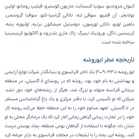
آنتوان مزوندیو، سونیا کنستانت، ماریون کوسترو، فیلیپ رومانو، اولین
بولانجر، آن فلیپو، سوفی لبه، ناتالی گراسیا-کتو، سوفیا گروسمن،
دلفین لوبو، ناتالی لورسون، دومیتیل میشالون برتیه، اولیویه پشه،
کریستین ناگل، ورونیک نیبرگ، ژاک ماری بلت‌رود و آکائولیو کریستینیا
ساخته شده است.
تاریخچه عطر ایوروشه
ایو روشه (۱۹۳۰-۲۰۰۹) یک تاجر فرانسوی و بنیانگذار شرکت لوازم آرایشی
و بهداشتی به نام خود بود. روشه که در روستای لا گاسیلی، در منطقه
بریتانی فرانسه متولد و بزرگ شد، هرگز از ریشه‌های خود دور نشد.
شرکتی که او تأسیس کرد، با دفتر مرکزی و یک باغ گیاه‌شناسی مستقر
در لا گاسیلی، تعهد مداوم خود را به این منطقه حفظ می‌کند.روشه کار
خود را در تجارت زیبایی گیاهی زمانی آغاز کرد که یک درمانگر محلی به او
نشان داد چگونه با استفاده از گیاهان بومی منطقه، پماد پوستی درست
کند. روشه این پماد را با تبلیغات در مجلات فرانسوی به بازار عرضه کرد