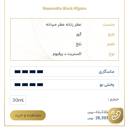
Nasomatto Black Afgano
جنسیت
عطر زنانه
عطر مردانه
طبع
گرم
طعم
تلخ
نوع
اکستریت د پرفیوم
ماندگاری
پخش بو
حجم :
30ml
41,735,119
تومان
مشاهده و خرید
28,393,520
تومان