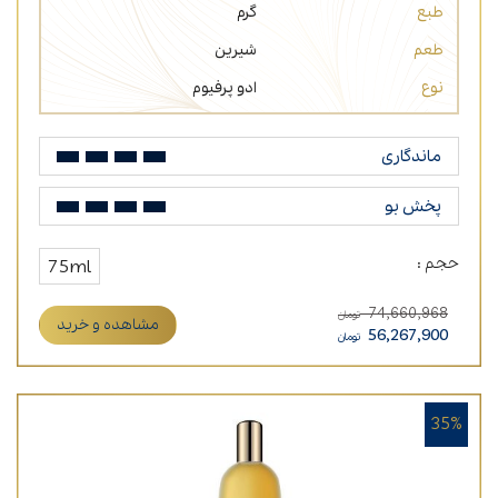
طبع
گرم
طعم
شیرین
نوع
ادو پرفیوم
ماندگاری
پخش بو
حجم :
75ml
74,660,968
تومان
مشاهده و خرید
56,267,900
تومان
35%