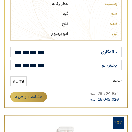
جنسیت
عطر زنانه
طبع
گرم
طعم
تلخ
نوع
ادو پرفیوم
ماندگاری
پخش بو
حجم :
90ml
28,724,953
تومان
مشاهده و خرید
16,045,026
تومان
30%