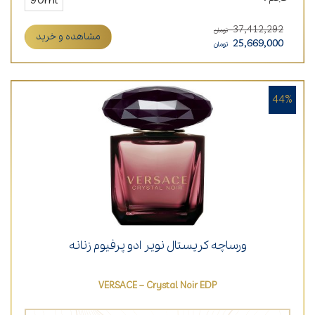
90ml
37,412,292
تومان
مشاهده و خرید
25,669,000
تومان
44%
ورساچه کریستال نویر ادو پرفیوم زنانه
VERSACE – Crystal Noir EDP