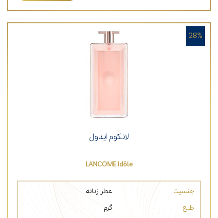
28%
لانکوم ایدول
LANCOME Idôle
جنسیت
عطر زنانه
طبع
گرم