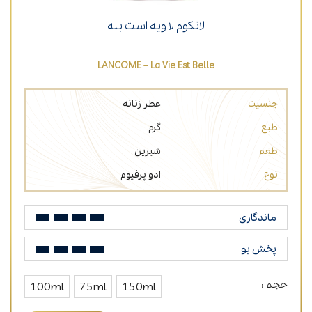
لانکوم لا ویه است بله
LANCOME – La Vie Est Belle
جنسیت
عطر زنانه
طبع
گرم
طعم
شیرین
نوع
ادو پرفیوم
ماندگاری
پخش بو
حجم :
100ml
75ml
150ml