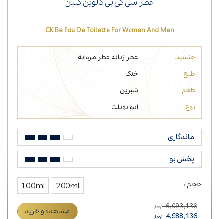
عطر سی کی بی کالوین کلین
CK Be Eau De Toilette For Women And Men
جنسیت
عطر زنانه
عطر مردانه
طبع
خنک
طعم
شیرین
نوع
ادو تویلت
ماندگاری
پخش بو
حجم :
100ml
200ml
6,093,136
تومان
مشاهده و خرید
4,988,136
تومان