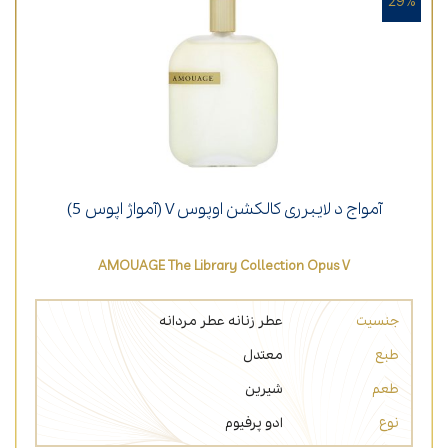
29%
آمواج د لایبرری کالکشن اوپوس V (آمواژ اپوس 5)
AMOUAGE The Library Collection Opus V
جنسیت
عطر زنانه
عطر مردانه
طبع
معتدل
طعم
شیرین
نوع
ادو پرفیوم