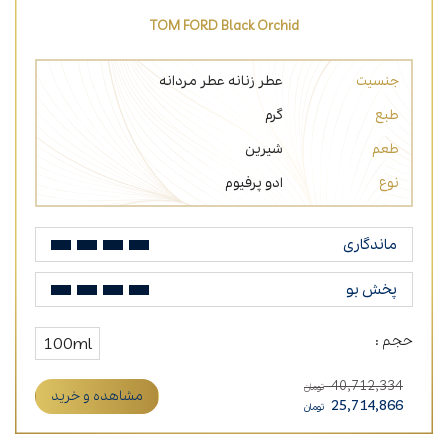
TOM FORD Black Orchid
جنسیت
عطر زنانه
عطر مردانه
طبع
گرم
طعم
شیرین
نوع
ادو پرفیوم
ماندگاری
پخش بو
حجم :
100ml
40,712,334
تومان
مشاهده و خرید
25,714,866
تومان