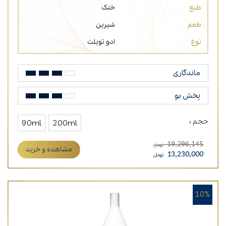
طبع
خنک
طعم
شیرین
نوع
ادو تویلت
ماندگاری
پخش بو
حجم :
90ml
200ml
19,296,145
تومان
مشاهده و خرید
13,230,000
تومان
10%