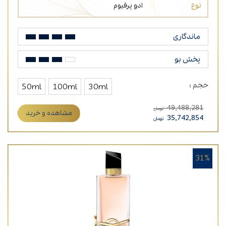
نوع
ادو پرفیوم
ماندگاری
پخش بو
حجم :
50ml
100ml
30ml
49,488,281
تومان
مشاهده و خرید
35,742,854
تومان
31%