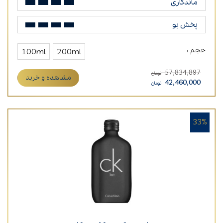
ماندگاری
پخش بو
حجم :
100ml
200ml
57,834,897
تومان
مشاهده و خرید
42,460,000
تومان
33%