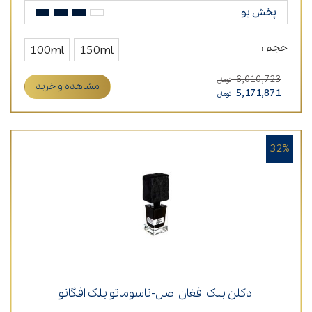
پخش بو
حجم :
100ml
150ml
6,010,723
تومان
مشاهده و خرید
5,171,871
تومان
32%
ادکلن بلک افغان اصل-ناسوماتو بلک افگانو