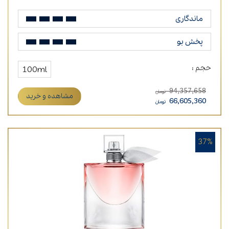
ماندگاری
پخش بو
حجم :
100ml
94,357,658
تومان
مشاهده و خرید
66,605,360
تومان
37%