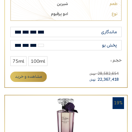
طعم
شیرین
نوع
ادو پرفیوم
ماندگاری
پخش بو
حجم :
75ml
100ml
28,582,654
تومان
مشاهده و خرید
22,367,418
تومان
19%