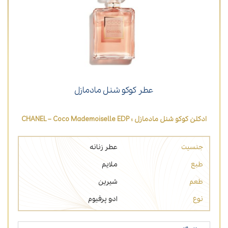
عطر کوکو شنل مادمازل
ادکلن کوکو شنل مادمازل ؛ CHANEL – Coco Mademoiselle EDP
جنسیت
عطر زنانه
طبع
ملایم
طعم
شیرین
نوع
ادو پرفیوم