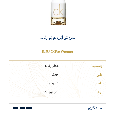
سی کی این تو یو زنانه
IN2U CK For Women
جنسیت
عطر زنانه
طبع
خنک
طعم
شیرین
نوع
ادو تویلت
ماندگاری