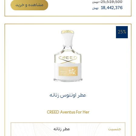
25,519,500
تومان
مشاهده و خرید
18,442,376
تومان
25%
عطر اونتوس زنانه
CREED Aventus For Her
جنسیت
عطر زنانه