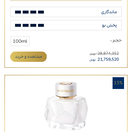
ماندگاری
پخش بو
حجم :
100ml
28,874,352
تومان
مشاهده و خرید
21,759,520
تومان
15%