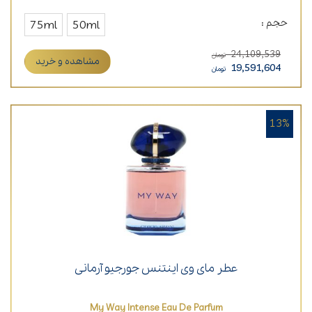
حجم :
75ml
50ml
24,109,539
تومان
مشاهده و خرید
19,591,604
تومان
13%
عطر مای وی اینتنس جورجیو آرمانی
My Way Intense Eau De Parfum