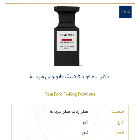
28%
ادکلن تام فورد فاکینگ فابولوس مردانه
Tom Ford F**king Fabulous
جنسیت
عطر زنانه
عطر مردانه
طبع
گرم
طعم
تلخ