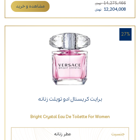
14,275,466
تومان
مشاهده و خرید
12,204,008
تومان
27%
برایت کریستال ادو تویلت زنانه
Bright Crystal Eau De Toilette For Women
جنسیت
عطر زنانه