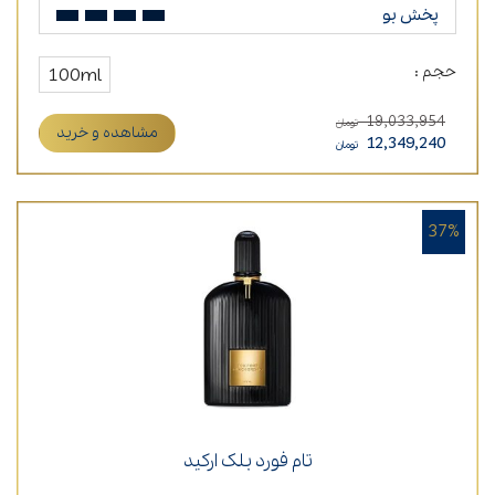
پخش بو
حجم :
100ml
19,033,954
تومان
مشاهده و خرید
12,349,240
تومان
37%
تام فورد بلک ارکید