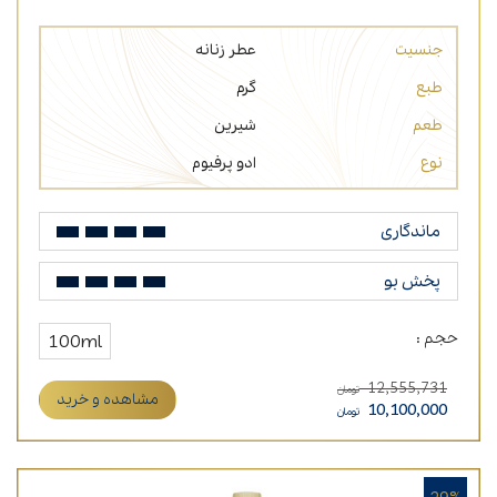
جنسیت
عطر زنانه
طبع
گرم
طعم
شیرین
نوع
ادو پرفیوم
ماندگاری
پخش بو
حجم :
100ml
12,555,731
تومان
مشاهده و خرید
10,100,000
تومان