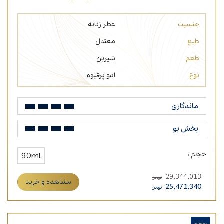
جنسیت
عطر زنانه
طبع
معتدل
طعم
شیرین
نوع
ادو پرفیوم
ماندگاری
پخش بو
حجم :
90ml
29,344,013
تومان
مشاهده و خرید
25,471,340
تومان