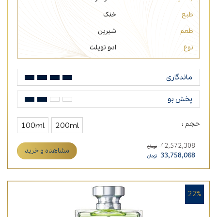
طبع
خنک
طعم
شیرین
نوع
ادو تویلت
ماندگاری
پخش بو
حجم :
100ml
200ml
42,572,308
تومان
مشاهده و خرید
33,758,068
تومان
22%