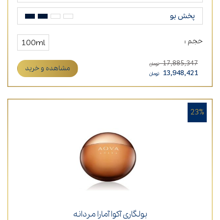
پخش بو
حجم :
100ml
17,885,347
تومان
مشاهده و خرید
13,948,421
تومان
23%
بولگاری آکوا آمارا مردانه