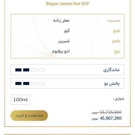
Bvlgari Jasmin Noir EDP
جنسیت
عطر زنانه
طبع
گرم
طعم
شیرین
نوع
ادو پرفیوم
ماندگاری
پخش بو
حجم :
100ml
55,725,600
تومان
مشاهده و خرید
45,907,280
تومان