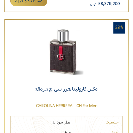
مشاهده و خرید
58,379,200
تومان
29%
ادکلن کارولینا هررا سی اچ مردانه
CAROLINA HERRERA – CH For Men
جنسیت
عطر مردانه
طبع
معتدل