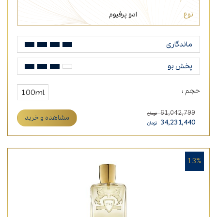
نوع
ادو پرفیوم
ماندگاری
پخش بو
حجم :
100ml
61,042,799
تومان
مشاهده و خرید
34,231,440
تومان
13%