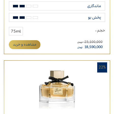
ماندگاری
پخش بو
حجم :
75ml
23,100,000
تومان
مشاهده و خرید
18,590,000
تومان
22%