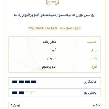
ایو سن لورن مانیفستو (منیفستو) ادو پرفیوم زنانه
YVES SAINT LAURENT Manifesto EDP
جنسیت
عطر زنانه
طبع
گرم
طعم
شیرین
نوع
ادو پرفیوم
ماندگاری
پخش بو
حجم :
90ml