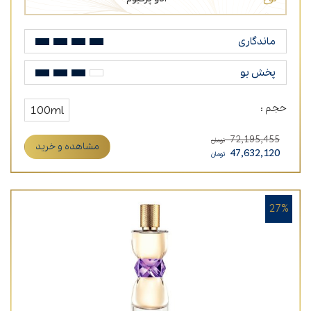
ماندگاری
پخش بو
حجم :
100ml
72,195,455
تومان
مشاهده و خرید
47,632,120
تومان
27%