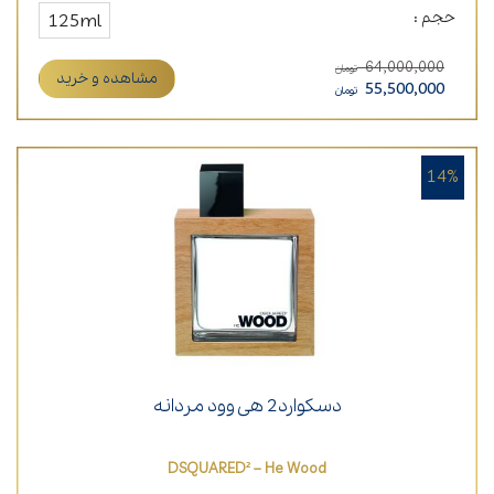
حجم :
125ml
64,000,000
تومان
مشاهده و خرید
55,500,000
تومان
14%
دسکوارد2 هی وود مردانه
DSQUARED² – He Wood