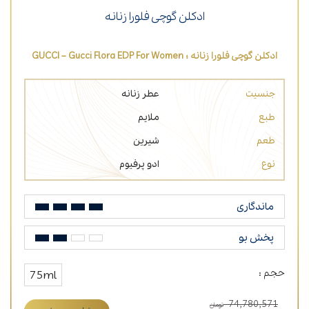
ادکلن گوچی فلورا زنانه
ادکلن گوچی فلورا زنانه ؛ GUCCI – Gucci Flora EDP For Women
جنسیت
عطر زنانه
طبع
ملایم
طعم
شیرین
نوع
ادو پرفیوم
ماندگاری
پخش بو
حجم :
75ml
74,780,571
تومان