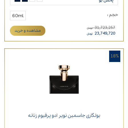
پخش بو
حجم :
60ml
31,723,257
تومان
مشاهده و خرید
23,749,720
تومان
18%
بولگاری جاسمین نویر ادو پرفیوم زنانه