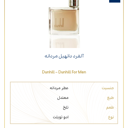
آلفرد دانهیل مردانه
Dunhill – Dunhill For Men
جنسیت
عطر مردانه
طبع
معتدل
طعم
تلخ
نوع
ادو تویلت