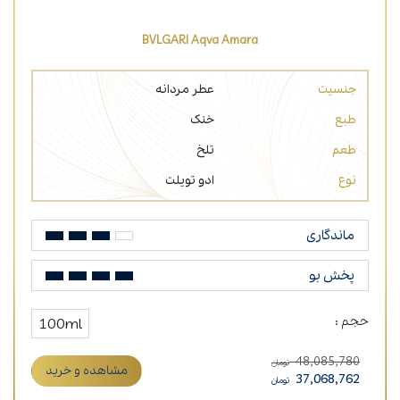
BVLGARI Aqva Amara
جنسیت
عطر مردانه
طبع
خنک
طعم
تلخ
نوع
ادو تویلت
ماندگاری
پخش بو
حجم :
100ml
48,085,780
تومان
مشاهده و خرید
37,068,762
تومان