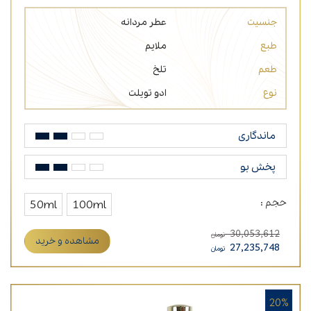
جنسیت
عطر مردانه
طبع
ملایم
طعم
تلخ
نوع
ادو تویلت
ماندگاری
پخش بو
حجم :
50ml
100ml
30,053,612
تومان
مشاهده و خرید
27,235,748
تومان
20%