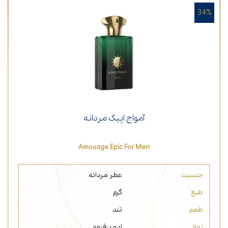
34%
آمواج اپیک مردانه
Amouage Epic For Men
جنسیت
عطر مردانه
طبع
گرم
طعم
تند
نوع
ادو پرفیوم