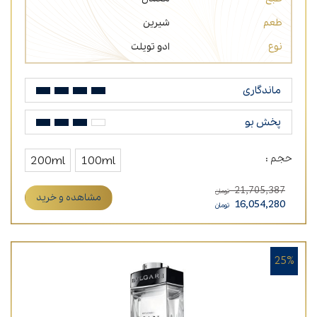
طعم
شیرین
نوع
ادو تویلت
ماندگاری
پخش بو
حجم :
200ml
100ml
21,705,387
تومان
مشاهده و خرید
16,054,280
تومان
25%