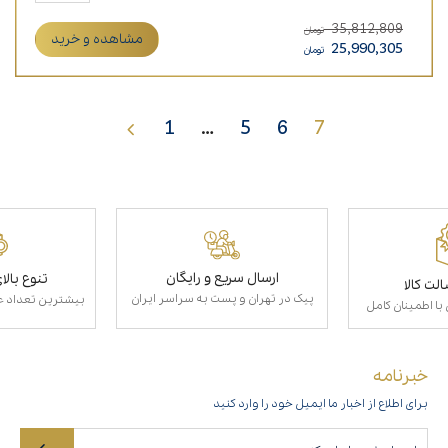
35,812,809
تومان
مشاهده و خرید
25,990,305
تومان
1
…
5
6
7
ارسال سریع و رایگان
تنوع بال
لت کالا
پیک در تهران و پست به سراسر ایران
بیشترین تعداد عط
با اطمینان کامل
خبرنامه
برای اطلاع از اخبار ما ایمیل خود را وارد کنید