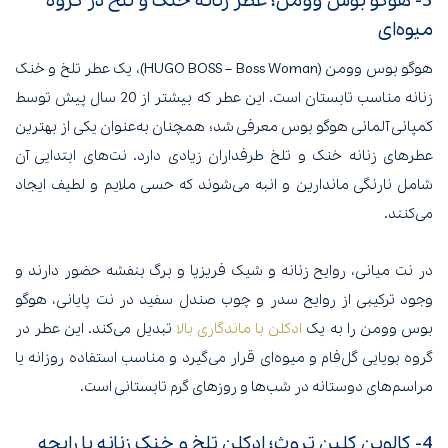
3- هوگو بوس وومن؛ عطر زنانه خنک و تلخ در گروه
میوه‌ای
هوگو بوس وومن (HUGO BOSS – Boss Woman)، یک عطر تلخ و خنک
زنانه مناسب تابستان است. این عطر که بیشتر از 20 سال پیش توسط
کمپانی آلمانی هوگو بوس معرفی شد؛ همچنان به‌عنوان یکی از بهترین
عطرهای زنانه خنک و تلخ طرفداران زیادی دارد. نت‌های ابتدایی آن
شامل نارنگی ماندارین و انبه می‌شوند که حسی ملایم و لطیف ایجاد
می‌کنند.
در نت میانی، روایح زنانه و شیک فریزیا و برگ بنفشه حضور دارند و
وجود ترکیبی از روایح سدر و چوب صندل سفید در نت پایانی، هوگو
بوس وومن را به یک
ادکلن با ماندگاری بالا
تبدیل می‌کند. این عطر در
گروه بویایی گل‌فام و میوه‌ای قرار می‌گیرد و مناسب استفاده روزانه یا
مراسم‌های دوستانه در شب‌ها و روزهای گرم تابستانی است.
4- کالوین کلین تروث؛ ادکلن تلخ و خنک زنانه با رایحه