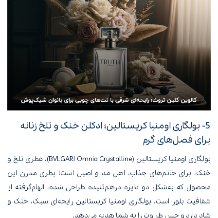
5- بولگاری اومنیا کریستالین؛ ادکلن خنک و تلخ زنانه
برای فصل‌های گرم
بولگاری اومنیا کریستالین (BVLGARI Omnia Crystalline)، عطری تلخ و
خنک، برای خانم‌های جذاب، اهل مد و اصیل است! بطری مدرن این
محصول که به‌شکل دو دایره درهم‌تنیده طراحی شده، الهام‌گرفته از
شفافیت بلور است. بولگاری اومنیا کریستالین رایحه‌ای سبک، خنک و
شاد دارد و حس طراوت را به شما هدیه می‌دهد.