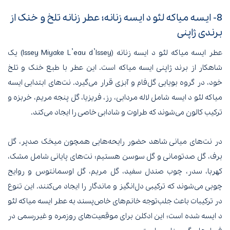
8- ایسه میاکه لئو د ایسه زنانه؛ عطر زنانه تلخ و خنک از
برندی ژاپنی
عطر ایسه میاکه لئو د ایسه زنانه (Issey Miyake L’eau d’Issey) یک
شاهکار از برند ژاپنی ایسه میاکه است. این عطر با طبع خنک و تلخ
خود، در گروه بویایی گل‌فام و آبزی قرار می‌گیرد. نت‌های ابتدایی ایسه
میاکه لئو د ایسه شامل لاله مردابی، رز، فریزیا، گل پنجه مریم، خربزه و
ترکیب کالون می‌شوند که طراوت و شادابی خاصی را ایجاد می‌کند.
در نت‌های میانی شاهد حضور رایحه‌هایی همچون میخک صدپر، گل
برف، گل صدتومانی و گل سوسن هستیم؛ نت‌های پایانی شامل مشک،
کهربا، سدر، چوب صندل سفید، گل مریم، گل اوسمانتوس و روایح
چوبی می‌شوند که ترکیبی دل‌انگیز و ماندگار را ایجاد می‌کنند. این تنوع
در ترکیبات باعث جلب‌توجه خانم‌های خاص‌پسند به عطر ایسه میاکه لئو
د ایسه شده است؛ این ادکلن برای موقعیت‌های روزمره و غیررسمی در