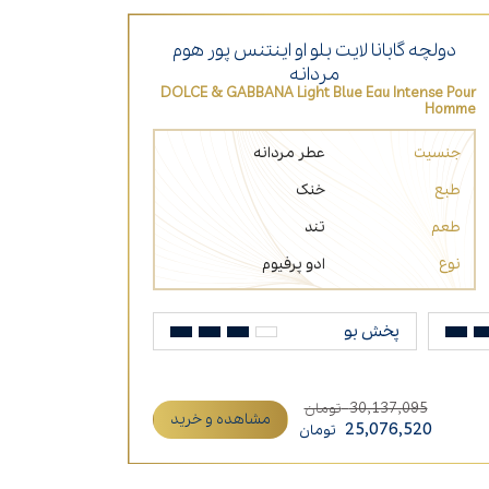
دولچه گابانا لایت بلو او اینتنس پور هوم
مردانه
DOLCE & GABBANA Light Blue Eau Intense Pour
Homme
جنسیت
عطر مردانه
طبع
خنک
طعم
تند
نوع
ادو پرفیوم
پخش بو
30,137,095
تومان
مشاهده و خرید
25,076,520
تومان