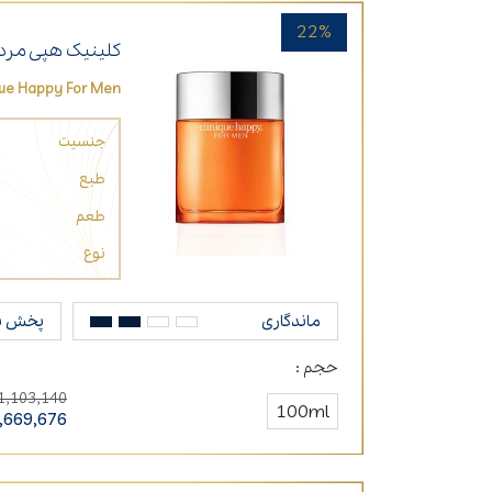
22%
کلینیک هپی مردا
que Happy For Men
جنسیت
طبع
طعم
نوع
ماندگاری
پخش ب
حجم :
1,103,140
100ml
,669,676