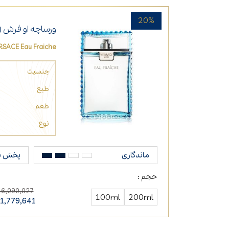
20%
ورساچه او فرش (و
RSACE Eau Fraiche
جنسیت
طبع
طعم
نوع
ماندگاری
پخش ب
حجم :
16,090,027
100ml
200ml
1,779,641