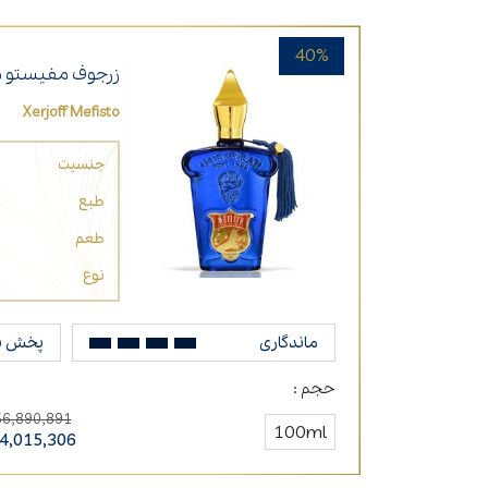
40%
زرجوف مفیستو م
Xerjoff Mefisto
جنسیت
طبع
طعم
نوع
ماندگاری
پخش ب
حجم :
56,890,891
100ml
4,015,306