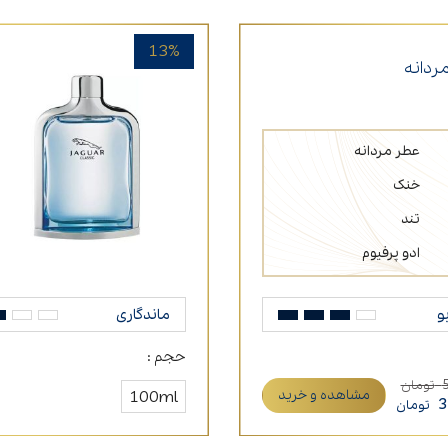
13%
ردانه
عطر مردانه
خنک
تند
ادو پرفیوم
و
ماندگاری
حجم :
تومان
مشاهده و خرید
100ml
3
تومان