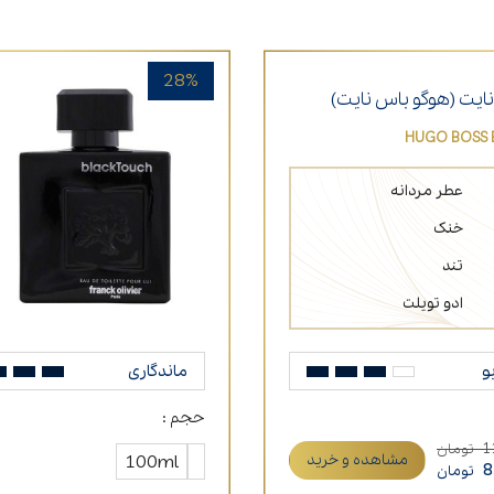
عطر مناسب شب
عطر برای افراد سیگاری
28%
نایت (هوگو باس نایت)
HUGO BOSS B
عطر مردانه
خنک
تند
ادو تویلت
و
ماندگاری
حجم :
1
تومان
مشاهده و خرید
100ml
8
تومان