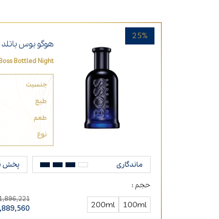
25%
هوگو بوس باتلد 
oss Bottled Night
جنسیت
طبع
طعم
نوع
ماندگاری
پخش ب
حجم :
1,896,221
200ml
100ml
,889,560