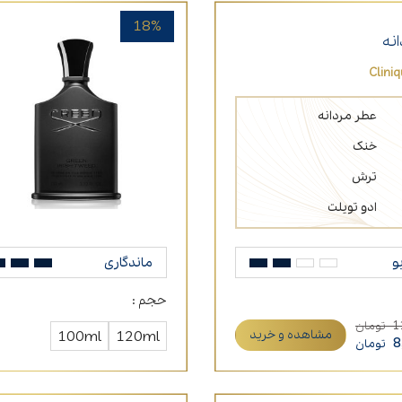
18%
نه
Clini
عطر مردانه
خنک
ترش
ادو تویلت
و
ماندگاری
حجم :
1
تومان
مشاهده و خرید
120ml
100ml
8
تومان