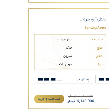
بنتلی آزور مردانه
Bentley Azure
جنسیت
عطر مردانه
طبع
خنک
طعم
شیرین
نوع
ادو تویلت
پخش بو
7,840,000
تومان
مشاهده و خرید
6,140,000
تومان