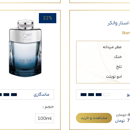
22%
ستار والکر
Sta
عطر مردانه
خنک
تلخ
ادو تویلت
و
ماندگاری
حجم :
تومان
مشاهده و خرید
100ml
7
تومان