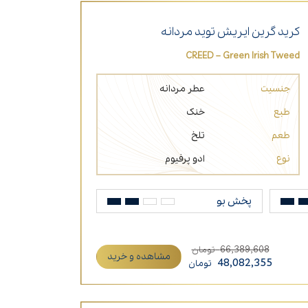
کرید گرین ایریش توید مردانه
CREED – Green Irish Tweed
جنسیت
عطر مردانه
طبع
خنک
طعم
تلخ
نوع
ادو پرفیوم
پخش بو
66,389,608
تومان
مشاهده و خرید
48,082,355
تومان