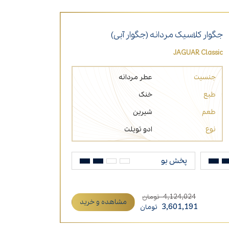
جگوار کلاسیک مردانه (جگوار آبی)
JAGUAR Classic
جنسیت
عطر مردانه
طبع
خنک
طعم
شیرین
نوع
ادو تویلت
پخش بو
4,124,024
تومان
مشاهده و خرید
3,601,191
تومان