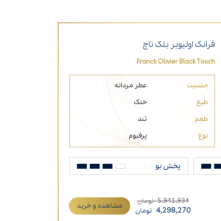
فرانک اولیویر بلک تاچ
Franck Olivier Black Touch
جنسیت
عطر مردانه
طبع
خنک
طعم
تند
نوع
پرفیوم
پخش بو
5,941,934
تومان
مشاهده و خرید
4,298,270
تومان