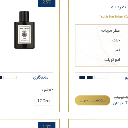
25%
 مردانه
Truth For Men Ca
عطر مردانه
خنک
تند
ادو تویلت
و
ماندگاری
حجم :
تومان
مشاهده و خرید
100ml
7
تومان
13%