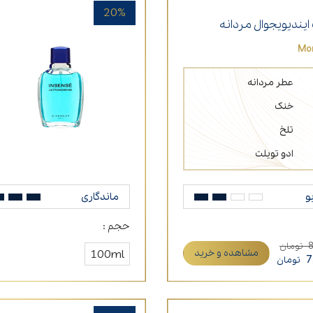
20%
یندیویجوال مردانه
Mon
عطر مردانه
خنک
تلخ
ادو تویلت
و
ماندگاری
حجم :
تومان
مشاهده و خرید
100ml
7
تومان