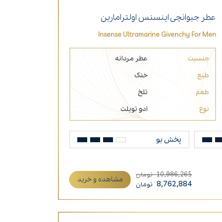
عطر جیوانچی اینسنس اولترامارین
Insense Ultramarine Givenchy For Men
جنسیت
عطر مردانه
طبع
خنک
طعم
تلخ
نوع
ادو تویلت
پخش بو
10,986,265
تومان
مشاهده و خرید
8,762,884
تومان