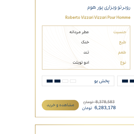
روبرتو ویزاری پور هوم
Roberto Vizzari Vizzari Pour Homme
جنسیت
عطر مردانه
طبع
خنک
طعم
تند
نوع
ادو تویلت
پخش بو
8,378,583
تومان
مشاهده و خرید
6,283,178
تومان