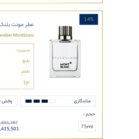
14%
عطر مونت بلنک ا
rwalker Montblanc
جنسیت
طبع
طعم
نوع
ماندگاری
پخش ب
حجم :
8,651,797
75ml
,415,501