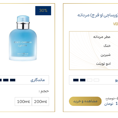
30%
رساچی او فرچ) مردانه
VE
عطر مردانه
خنک
شیرین
ادو تویلت
و
ماندگاری
حجم :
تومان
مشاهده و خرید
200ml
100ml
1
تومان