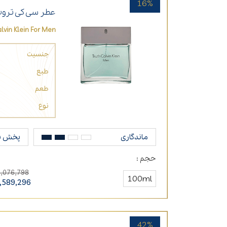
16%
عطر سی کی تروث
lvin Klein For Men
جنسیت
طبع
طعم
نوع
ماندگاری
پخش ب
حجم :
9,076,798
100ml
,589,296
42%