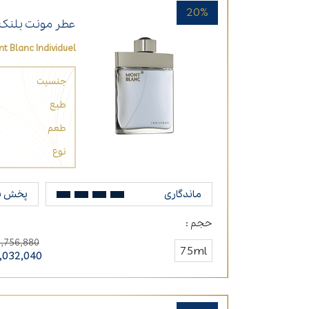
20%
عطر مونت بلنک ا
t Blanc Individuel
جنسیت
طبع
طعم
نوع
ماندگاری
پخش ب
حجم :
8,756,880
75ml
,032,040