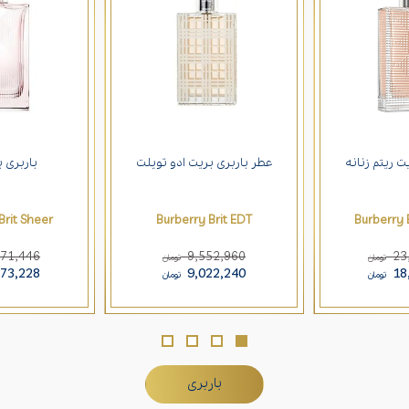
ت ریتم زنانه
عطر باربری بریت ادو تویلت
باربری 
rit Sheer
Burberry Brit EDT
Burberry 
871,446
9,552,960
23
تومان
تومان
473,228
9,022,240
18
تومان
تومان
باربری