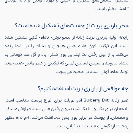
سرسبز، اسانس‌های شیرین و آجیلی و کهربا، وانیل و دانه تونکای
آرامش‌بخش است.
عطر باربری بریت از چه نت‌های تشکیل شده است؟
رایحه اولیه باربری بریت زنانه از ليمو ترش- بادام- گلابي تشکیل شده
است. این ترکیب فوق‌العاده حس هیجان و نشاط را در شما زنده
می‌کند. با از بین رفتن نت ابتدایی بوی شکر- بادام-گل صد تومانی به
مشام می‌رسد و سپس اسانس نهایی که ترکیبی از عطر وانيل-عنبر-لوبيا
تونکا-ماهاگوني است، در محیط می‌پیچد.
چه مواقعی از باربری بریت استفاده کنیم؟
عطر زنانه Burberry Brit ادو تویلت برای انواع پوست مناسب است.
رایحه آن برای یک روز یا یک شب بیرون رفتن عالی است. طراوتی ماندگار
و مطمئن. از پوست در برابر بوی بدن محافظت می‌کند. Brit girl مظهر
روحیه بازیگوش و فردیت بریتانیایی است.