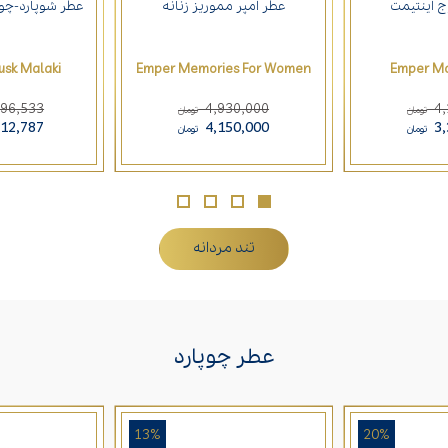
ج اینتیمت
عطر امپر مموریز زنانه
عطر شوپارد-چو
sk Malaki
Emper Memories For Women
Emper Mo
896,533
4,930,000
4
تومان
تومان
212,787
4,150,000
3
تومان
تومان
تند مردانه
عطر چوپارد
13%
20%