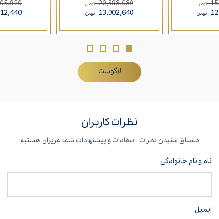
105,920
20,698,080
15
تومان
تومان
012,440
13,002,640
12
تومان
تومان
لاگوست
نظرات کاربران
مشتاق شنیدن نظرات، انتقادات و پیشنهادات شما عزیزان هستیم
نام و نام خانوادگی
ایمیل