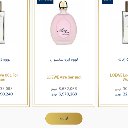
لووه ایره سنسوال
لووه 001 زنانه
e 001 For
LOEWE Lo
LOEWE Aire Sensual
en
Wo
137,095
8,632,066
30
تومان
تومان
290,240
6,970,268
22
تومان
تومان
لووه