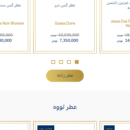
عربین نایتس
عطر گس دیر
عطر گس سداکت
ه
Jesus Del 
ve Noir Women
Guess Dare
Ni
900,000
10,030,000
19
تومان
تومان
30,000
7,350,000
14
تومان
تومان
عطر زنانه
عطر لووه
19-10%
26%