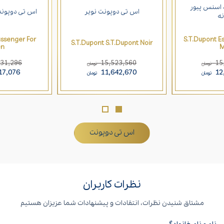
 اسنس پیور
اس تی دوپونت نویر
اس تی دوپوند
نه
assenger For
S.T.Dupont E
S.T.Dupont S.T.Dupont Noir
n
M
631,296
15,523,560
15
تومان
تومان
17,076
11,642,670
12
تومان
تومان
اس تی دوپونت
نظرات کاربران
مشتاق شنیدن نظرات، انتقادات و پیشنهادات شما عزیزان هستیم