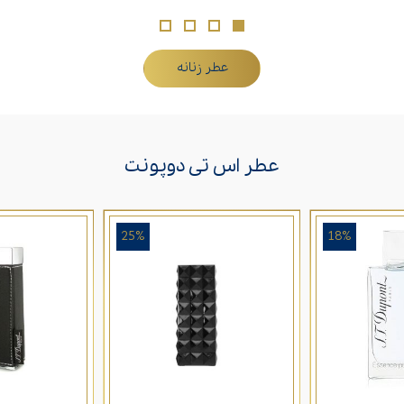
عطر زنانه
عطر اس تی دوپونت
25%
18%