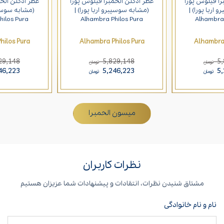
را فیلوس پورا
عطر ادکلن الحمبرا فیلوس پورا
عطر ادکلن الحم
اربا پورا) |
(مشابه سوسپیرو اربا پورا) |
(مشابه سوسپیر
hilos Pura
Alhambra Philos Pura
Alhambra 
hilos Pura
Alhambra Philos Pura
Alhambra 
29,148
5,829,148
5
تومان
تومان
46,223
5,246,223
5
تومان
تومان
میسون الحمبرا
نظرات کاربران
مشتاق شنیدن نظرات، انتقادات و پیشنهادات شما عزیزان هستیم
نام و نام خانوادگی