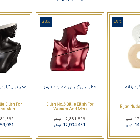
28%
18%
ود زنانه
عطر بیلی آیلیش شماره 3 قرمز
عطر بیلی آیلیش شما
lie Eilish For
Eilish No.3 Billie Eilish For
Bijan Nud
nd Men
Women And Men
881,899
17,881,899
17
تومان
تومان
659,061
12,904,451
14
تومان
تومان