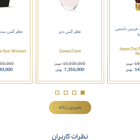
عربین نایتس
عطر گس دیر
عطر گس سداکت
ه
Jesus Del 
ve Noir Women
Guess Dare
Ni
900,000
10,030,000
19
تومان
تومان
30,000
7,350,000
14
تومان
تومان
شیرین زنانه
نظرات کاربران