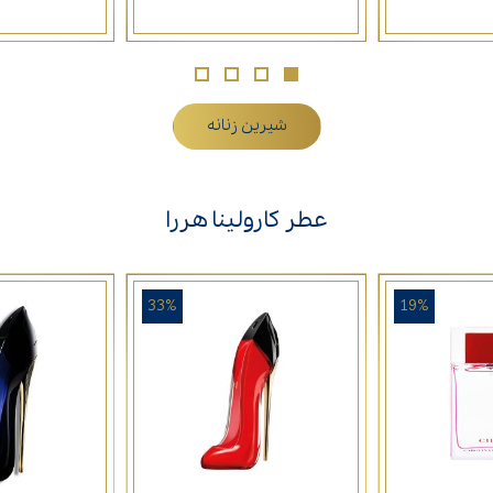
شیرین زنانه
عطر کارولینا هررا
33%
19%