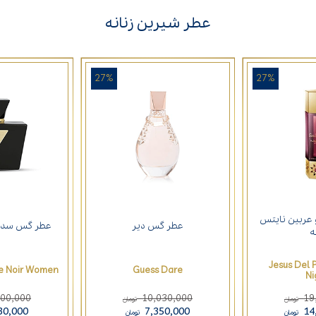
عطر شیرین زنانه
27%
27%
عربین نایتس
عطر گس دیر
عطر گس سداکت
ه
Jesus Del 
ve Noir Women
Guess Dare
Ni
900,000
10,030,000
19
تومان
تومان
30,000
7,350,000
14
تومان
تومان