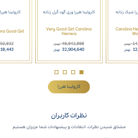
را شیک زنانه
کارولینا هررا وری گود گرل زنانه
کارولینا هررا
Very Good Girl Carolina
Carolina He
era Good Girl
Herrera
Wo
550,932
48,942,998
14
تومان
تومان
618,443
32,904,640
12
تومان
تومان
کارولینا هررا
نظرات کاربران
مشتاق شنیدن نظرات، انتقادات و پیشنهادات شما عزیزان هستیم