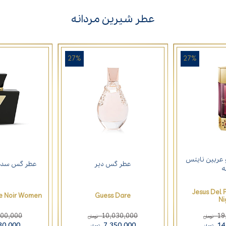
عطر شیرین مردانه
27%
27%
عربین نایتس
عطر گس دیر
عطر گس سداکت
ه
Jesus Del 
ve Noir Women
Guess Dare
Ni
900,000
10,030,000
19
تومان
تومان
30,000
7,350,000
14