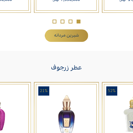
تومان
تومان
شیرین مردانه
عطر زرجوف
21%
52%