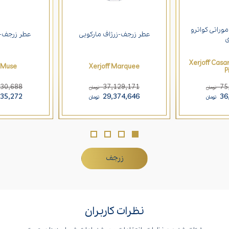
وراتی کواترو
عطر زرجف-زرژاف مارکویی
عطر زرجف-
ی
Xerjoff Casa
f Muse
Xerjoff Marquee
P
630,688
37,129,171
75
تومان
تومان
335,272
29,374,646
36
تومان
تومان
زرجف
نظرات کاربران