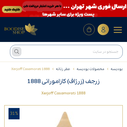
بودیسه
محصولات بودیسه
عطر زنانه
Xerjoff Casamorati 1888
زرجف (زرژاف) کازاموراتی 1888
Xerjoff Casamorati 1888
31%