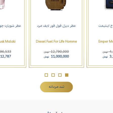
ج اینتیمت
عطر دیزل فول فور لایف مرد
عطر شوپارد-چو
sk Malaki
Diesel Fuel For Life Homme
Emper Mo
896,533
12,790,000
4
تومان
تومان
212,787
11,000,000
3
تومان
تومان
تند مردانه