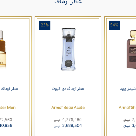
عطر آرماف
23%
54%
شیدز وود
عطر آرماف بو اکیوت
عطر آرماف ه
nter Men
Armaf Beau Acute
Armaf S
72,560
4,776,480
7
تومان
تومان
10,856
3,688,504
3
تومان
تومان