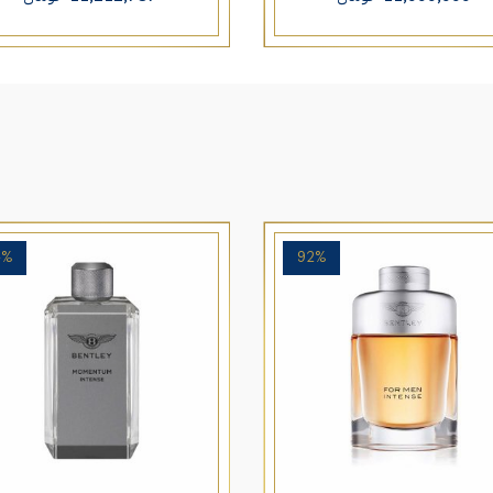
4%
92%