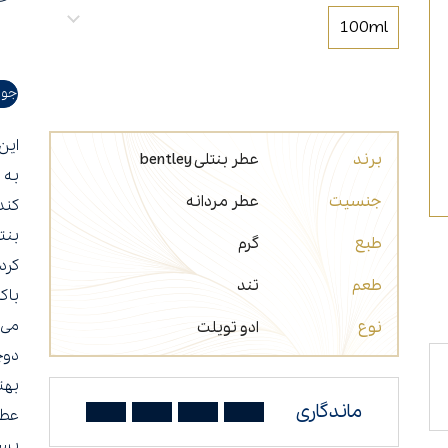
عطر مناسب شب
عطر برای افراد سیگاری
100ml
جوا
این
برند
عطر بنتلی bentley
به 
جنسیت
عطر مردانه
کند
طبع
گرم
کرد
طعم
تند
باک
می‌
نوع
ادو تویلت
دو‌
بهت
ماندگاری
عطر
بسته‌بندی ۰