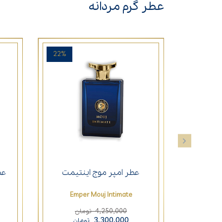
عطر گرم مردانه
22%
عطر امپر موج اینتیمت
عط
Emper Mouj Intimate
4,250,000
تومان
3,300,000
تومان