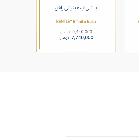
بنتلی اینفینیتی راش
بنتلی 
Men Black
BENTLEY Infinite Rush
00
9,440,000
تومان
000
7,740,000
تومان