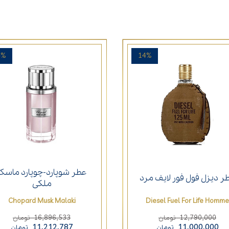
4%
14%
عطر شوپارد-چوپارد ماسک
ر دیزل فول فور لایف مرد
ملکی
Chopard Musk Malaki
Diesel Fuel For Life Homme
16,896,533
12,790,000
تومان
تومان
11,212,787
11,000,000
تومان
تومان