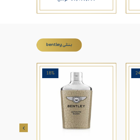
بنتلی bentley
18%
2