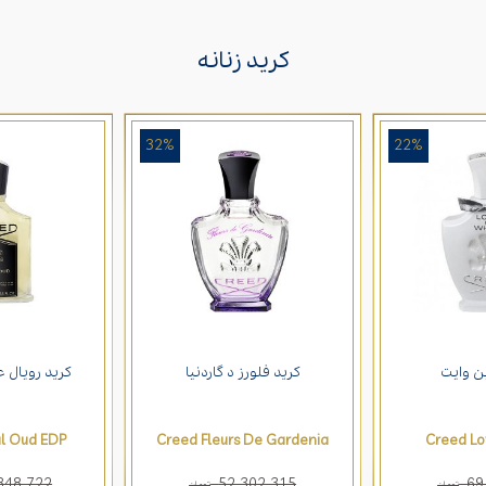
کرید زنانه
32%
22%
ین وایت
کرید فلورز د گاردنیا
کرید رویال ع
l Oud EDP
Creed Fleurs De Gardenia
Creed Lo
848,722
52,302,315
69
تومان
تومان