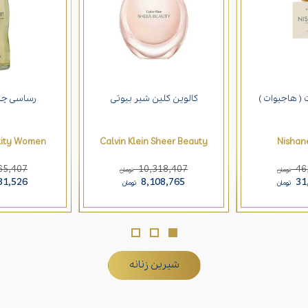
( هاجیوات )
کالوین کلین شیر بیوتی
رساسی چست
tity Women
Calvin Klein Sheer Beauty
Nishan
65,407
10,318,407
46
تومان
تومان
31,526
8,108,765
31
تومان
تومان
شیرین زنانه