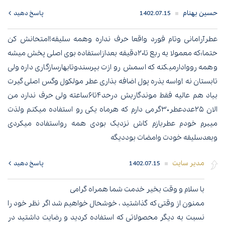
حسین بهنام
1402.07.15
پاسخ دهید
عطرآرامانی وتام فورد واقعا حرف نداره وهمه سلیقه!امتحانش کن
حتما؛که معمولا یه ربع تا۲۰دقیقه بعدازاستفاده بوی اصلی پخش میشه
وهمه رووادارمیکنه که اسمش رو ازت بپرسندوتابهارسازگاری داره ولی
تابستان نه !واسه یذره پول اضافه بذاری عطر مولکول وگس اصلی گیرت
بیاد هم عالیه فقط موندگاریش درحد۴تا۶ساعته ولی حرف ندارد من
الان ۲۵عددعطر۳۰گرمی دارم که هرماه یکی رو استفاده میکنم ولذت
میبرم خودم عطربازم کاش نزدیک بودی همه رواستفاده میکردی
وبعدسلیقه خودت وامضات بوددیگه
مدیر سایت
1402.07.15
پاسخ دهید
با سلام و وقت بخیر خدمت شما همراه گرامی
ممنون از وقتی که گذاشتید ، خوشحال خواهیم شد اگر نظر خود را
نسبت به دیگر محصولاتی که استفاده کردید و رضایت داشتید در