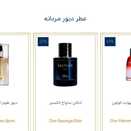
عطر دیور مردانه
22%
14%
هایت کولون
ادکلن ساواج الکسیر
دیور هوم ا
me Sport
Dior Sauvage Elixir
Dior Fahre