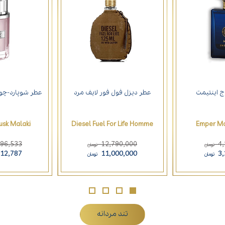
ج اینتیمت
عطر دیزل فول فور لایف مرد
عطر شوپارد-چو
sk Malaki
Diesel Fuel For Life Homme
Emper Mo
896,533
12,790,000
4
تومان
تومان
212,787
11,000,000
3
تومان
تومان
تند مردانه