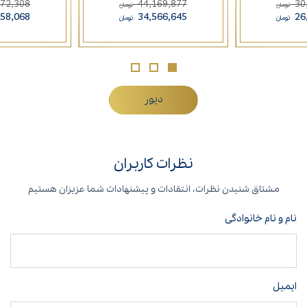
572,308
44,169,877
30
تومان
تومان
758,068
34,566,645
26
تومان
تومان
دیور
نظرات کاربران
مشتاق شنیدن نظرات، انتقادات و پیشنهادات شما عزیزان هستیم
نام و نام خانوادگی
ایمیل