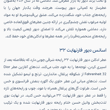
و تحت برند دیور به بازار معرفی شد. دماشی که در سال ۲۰۰۶ به‌عنوان
عطرساز به کمپانی دیور پیوست، هرچند وقت یک‌بار جهان را با
رایحه‌های جذاب خود شگفت‌زده می‌کند. عشق بی‌قیدوشرط او به مواد
اولیه مرغوب نقش چشم‌گیری در ارائه چنین عطرهای فوق‌العاده خاصی
دارد. دماشی همواره تلاش می‌کند تا امضای دیور (یعنی کیفیت بالا و
رایحه‌های منحصربه‌فرد) را در همه عطرها و ادکلن‌های خود حفظ کند.
اسانس دیور فارنهایت ۳۲
عطر ادکلن دیور فارنهایت ۳۲ رایحه شرقی چوبی دارد که بلافاصله بعد از
اسپری کردن، توجه‌ها را به خود جلب می‌کند. نت‌های آغازین عطر Dior
Fahrenheit 32 از شکوفه پرتقال، ماندارین، ترنج و لیمو تشکیل شده
است. نت‌های میانی این عطر حاوی یک آکورد بنفش فرانسوی و خس
خس است. طراوت گل‌های پرتقال همراه با عود، چوب و رایحه‌های تازه
را فقط در عطر دیور فارنهایت ۳۲ می‌توانید حس کنید. در نهایت بوی
لذت‌بخش وانیل حسن ختام رایحه دیور فارنهایت شده و یک ترکیب
بویی ملایم و سبک برای مردان به وجود می‌آورد.