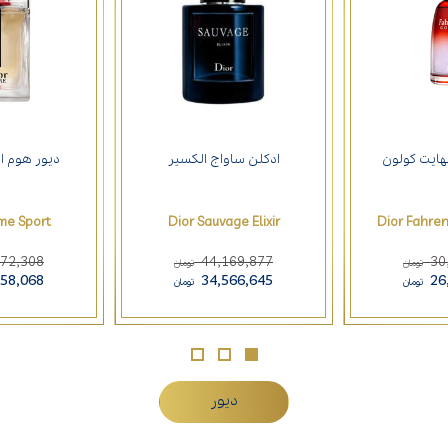
هایت کولون
ادکلن ساواج الکسیر
دیور هوم ا
me Sport
Dior Sauvage Elixir
Dior Fahre
572,308
44,169,877
30
تومان
تومان
758,068
34,566,645
26
تومان
تومان
دیور