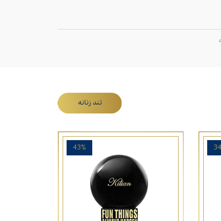
تند زنانه
43%
3