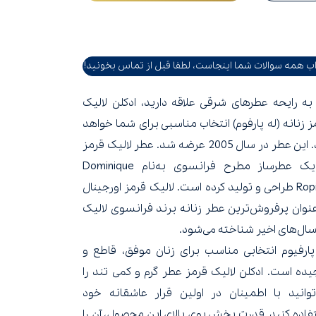
ب همه سوالات شما اینجاست، لطفا قبل از تماس بخونید!
 به رایحه عطرهای شرقی علاقه دارید،
ادکلن لالیک
ز زنانه
(له پارفوم) انتخاب مناسبی برای شما خواهد
این عطر در سال 2005 عرضه شد.
عطر لالیک قرمز
را یک عطرساز مطرح فرانسوی به‌نام Dominique
و تولید کرده است.
لالیک قرمز اورجینال
عنوان
پرفروش‌ترین عطر زنانه برند فرانسوی لالیک
سال‌های اخیر
شناخته می‌شود.
پارفیوم انتخابی مناسب برای زنان موفق، قاطع و
یده است.
ادکلن لالیک قرمز
عطر گرم و کمی تند را
توانید با اطمینان در اولین قرار عاشقانه خود
فاده کنید. قدرت پخش بوی بالای این محصول، آن را