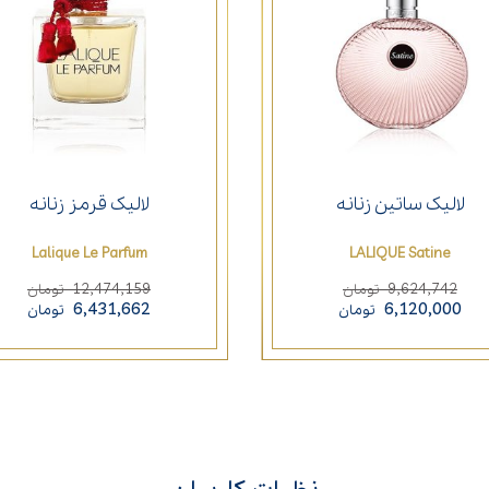
لالیک ساتین زنانه
لالیک قرمز زنانه
Lalique Le Parfum
LALIQUE Satine
12,474,159
9,624,742
تومان
تومان
6,431,662
6,120,000
تومان
تومان