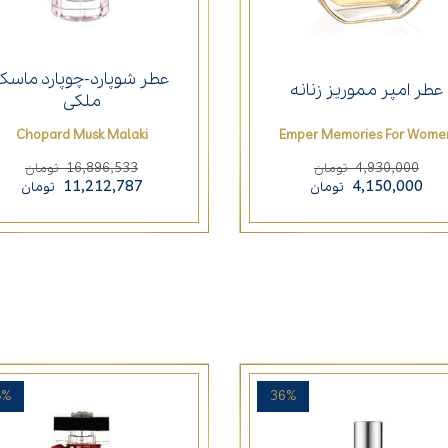
عطر شوپارد-چوپارد ماسک
عطر امپر مموریز زنانه
ملکی
Chopard Musk Malaki
Emper Memories For Wome
16,896,533
4,930,000
تومان
تومان
11,212,787
4,150,000
تومان
تومان
8%
36%