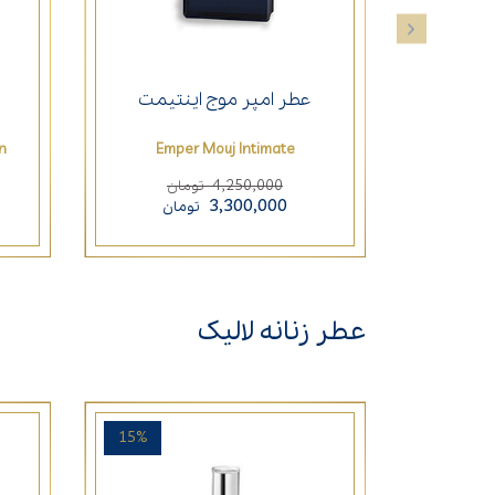
عطر امپر موج اینتیمت
n
Emper Mouj Intimate
4,250,000
تومان
3,300,000
تومان
عطر زنانه لالیک
15%