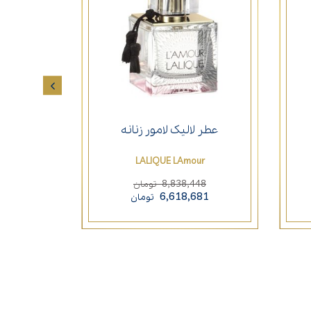
لالیک آ
عطر لالیک لامور زنانه
Eclat
LALIQUE LAmour
443
8,838,448
تومان
000
6,618,681
تومان