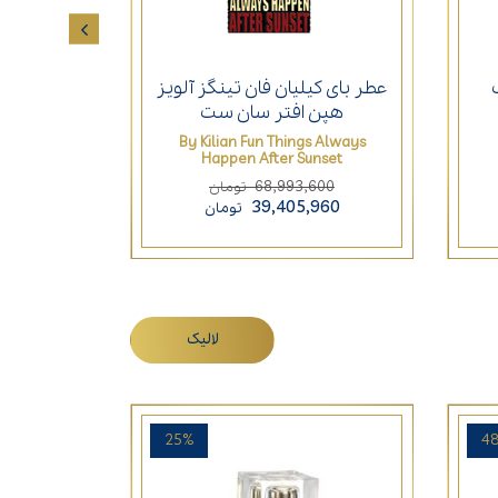
عطر بای کیلیان فان تینگز آلویز
عطر ژان پ
هپن افتر سان ست
By Kilian Fun Things Always
andal Gold
Happen After Sunset
290
68,993,600
تومان
400
39,405,960
تومان
لالیک
25%
4