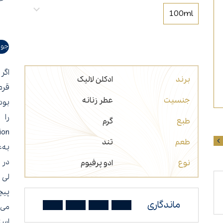
عطر مناسب شب
عطر برای افراد سیگاری
100ml
جوا
اگر
برند
ادکلن لالیک
قرم
جنسیت
عطر زنانه
بود. 
طبع
گرم
Ropion طراحی 
طعم
تند
به‌
در 
نوع
ادو پرفیوم
لی 
پیچ
ماندگاری
می‌
است