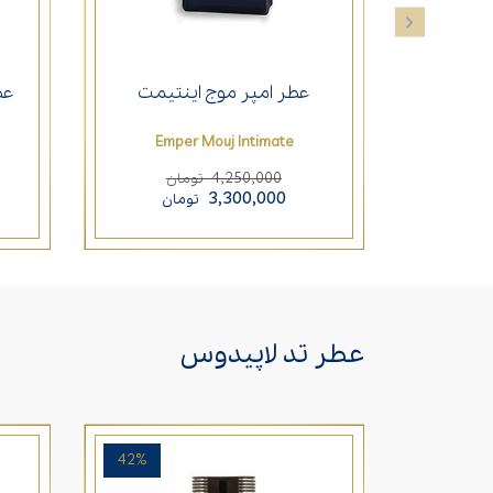
عطر امپر موج اینتیمت
عط
Emper Mouj Intimate
4,250,000
تومان
3,300,000
تومان
عطر تد لاپیدوس
42%