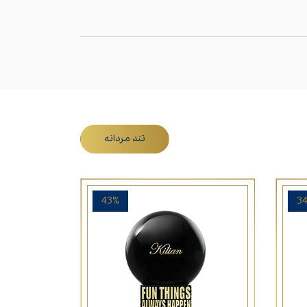
تند مردانه
43%
3