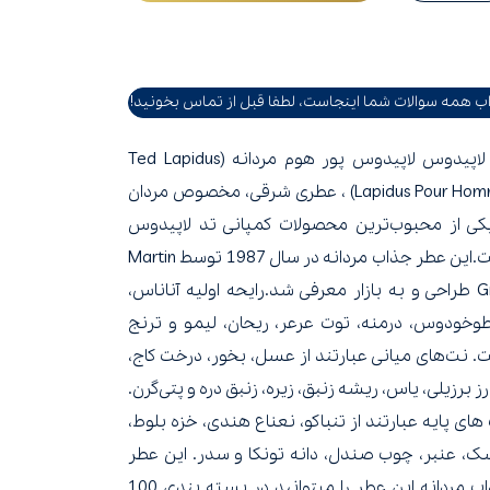
ب همه سوالات شما اینجاست، لطفا قبل از تماس بخونید!
تد لاپیدوس لاپیدوس پور هوم مردانه (Ted Lapidus
Lapidus Pour Homme) ، عطری شرقی، مخصوص مردان
کی از محبوب‌ترین محصولات کمپانی تد لاپیدوس
است.این عطر جذاب مردانه در سال 1987 توسط Martin
Gras طراحی و به بازار معرفی شد.رایحه اولیه آناناس،
وخودوس، درمنه، توت عرعر، ریحان، لیمو و ترنج
. نت‌های میانی عبارتند از عسل، بخور، درخت کاج،
رز برزیلی، یاس، ریشه زنبق، زیره، زنبق دره و پتی‌گرن.
های پایه عبارتند از تنباکو، نعناع هندی، خزه بلوط،
، عنبر، چوب صندل، دانه تونکا و سدر. این عطر
جذاب مردانه این عطر را میتوانید در بسته بندی 100