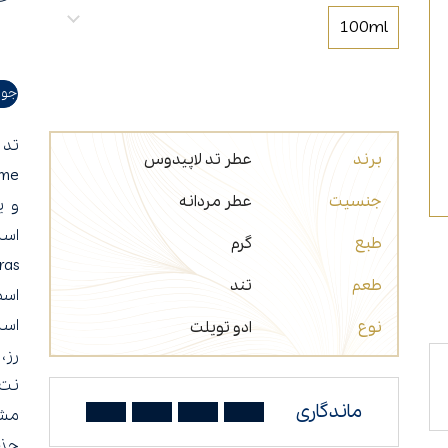
عطر مناسب شب
عطر برای افراد سیگاری
100ml
جوا
برند
عطر تد لاپیدوس
جنسیت
عطر مردانه
و ی
طبع
گرم
طعم
تند
اسط
است
نوع
ادو تویلت
رز، 
نت 
ماندگاری
مشک