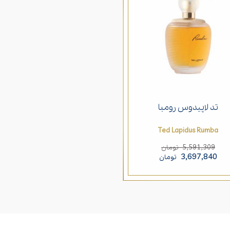
تد لاپیدوس رومبا
Ted Lapidus Rumba
5,591,309
تومان
3,697,840
تومان