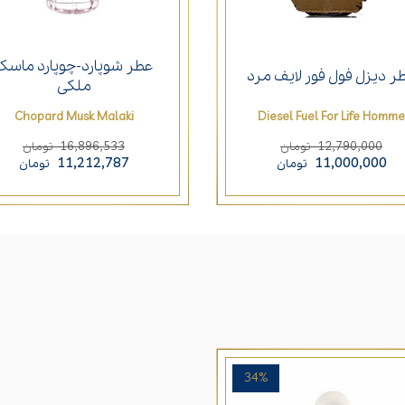
عطر شوپارد-چوپارد ماسک
ر دیزل فول فور لایف مرد
ملکی
Chopard Musk Malaki
Diesel Fuel For Life Homme
16,896,533
12,790,000
تومان
تومان
11,212,787
11,000,000
تومان
تومان
34%