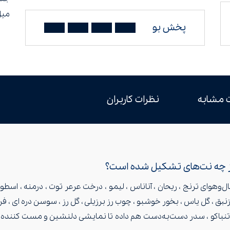
میل
پخش بو
 مشابه
نظرات کاربران
از چه نت‌های تشکیل شده است؟
ن Ted Lapidus Lapidus Pour Homme با حال‌وهوای ترنج ، ريحان ، آناناس ، ليمو ، درخت عرعر ت
نبق ، گل ياس ، بخور خوشبو ، چوب رز برزيلی ، گل رز ، سوسن دره ای ، ف
 ، تنباکو ، سدر دست‌به‌دست هم داده تا نمایشی دلنشین و مست کننده 