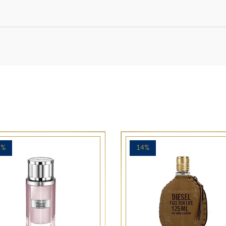
4%
14%