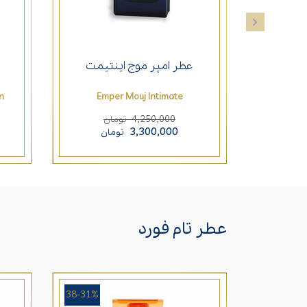
عطر امپر موج اینتیمت
n
Emper Mouj Intimate
4,250,000
تومان
3,300,000
تومان
عطر تام فورد
38-31%