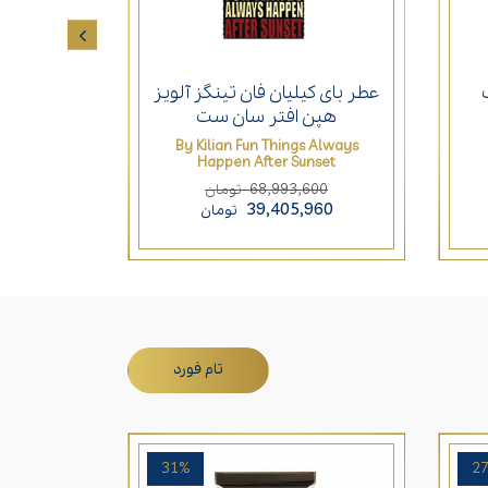
عطر بای کیلیان فان تینگز آلویز
عطر ژان پ
هپن افتر سان ست
By Kilian Fun Things Always
andal Gold
Happen After Sunset
290
68,993,600
تومان
400
39,405,960
تومان
تام فورد
31%
2