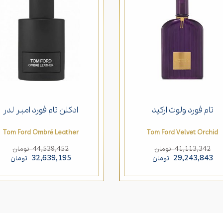
تام فورد ولوت ارکید
ادکلن تام فورد امبر لدر
Tom Ford Ombré Leather
Tom Ford Velvet Orchid
44,539,452
41,113,342
تومان
تومان
32,639,195
29,243,843
تومان
تومان