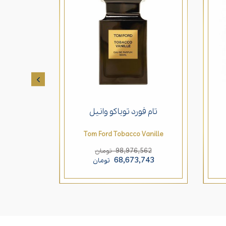
تام فورد توباکو وانیل
تام
ood
Tom Ford Tobacco Vanille
125
98,976,562
تومان
388
68,673,743
تومان