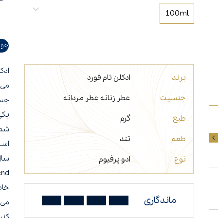
عطر مناسب شب
عطر برای افراد سیگاری
100ml
جوا
ادک
برند
ادکلن تام فورد
می‌
جنسیت
عطر زنانه
عطر مردانه
جسو
یکی
طبع
گرم
شما
طعم
تند
است
نوع
ادو پرفیوم
خاص
ماندگاری
کنی