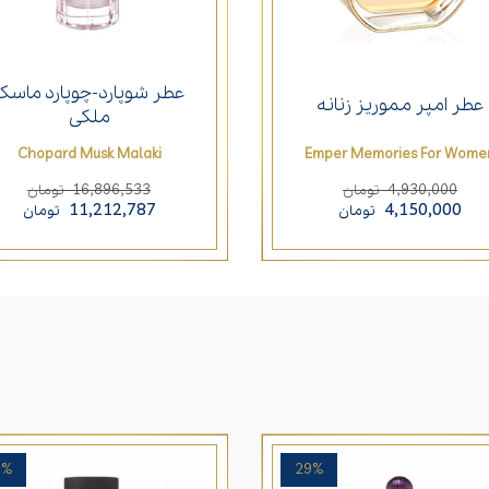
عطر شوپارد-چوپارد ماسک
عطر امپر مموریز زنانه
ملکی
Chopard Musk Malaki
Emper Memories For Wome
16,896,533
4,930,000
تومان
تومان
11,212,787
4,150,000
تومان
تومان
7%
29%