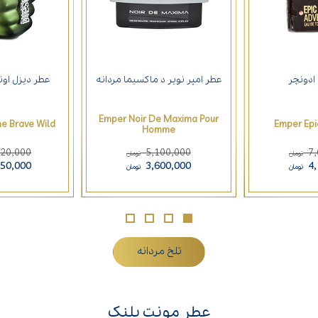
 ادونچر
عطر امپر نویر د ماکسیما مردانه
عطر دیزل اونل
Emper Noir De Maxima Pour
he Brave Wild
Emper Epi
Homme
320,000
5,100,000
7
تومان
تومان
850,000
3,600,000
4
تومان
تومان
تلخ مردانه
عطر مونت بلنک